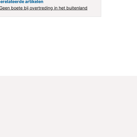
erelateerde artikelen
Geen boete bij overtreding in het buitenland