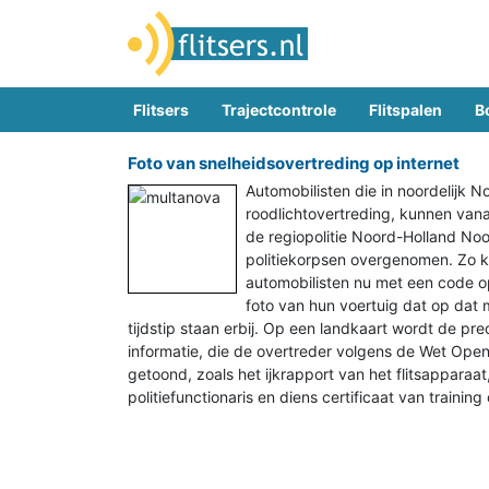
Flitsers
Trajectcontrole
Flitspalen
B
Foto van snelheidsovertreding op internet
Automobilisten die in noordelijk No
roodlichtovertreding, kunnen vana
de regiopolitie Noord-Holland Noo
politiekorpsen overgenomen. Zo ku
automobilisten nu met een code o
foto van hun voertuig dat op dat m
tijdstip staan erbij. Op een landkaart wordt de p
informatie, die de overtreder volgens de Wet Op
getoond, zoals het ijkrapport van het flitsapparaa
politiefunctionaris en diens certificaat van train